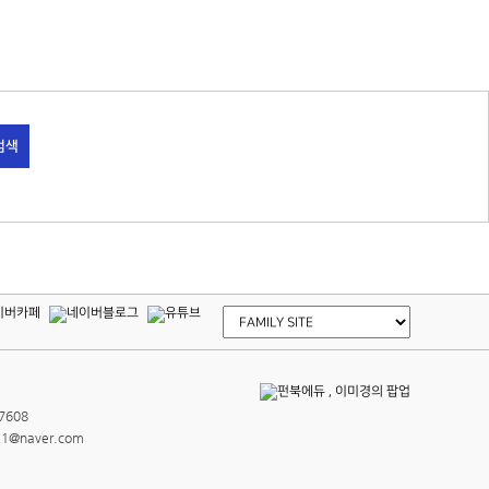
검색
-7608
a21@naver.com