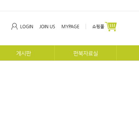
LOGIN
JOIN US
MYPAGE
쇼핑몰
게시판
펀북자료실
공지사항
펀북역사
협회동향
펀북생태
교육문의
지사 자료실
개발문의
체험후기