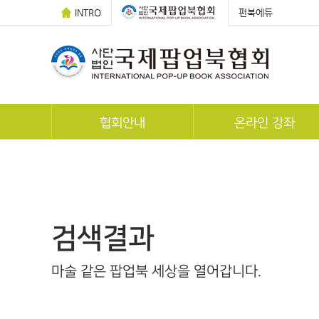
INTRO
펀북에듀
협회안내
온라인 강좌
POP-UP 스토리
전체 강좌
연혁
팝업카드 만들기
조직도
한국사팝업북지도사 자격과
검색결과
찾아오시는 길
팝업아티스트 자격증
마술 같은 팝업북 세상을 열어갑니다.