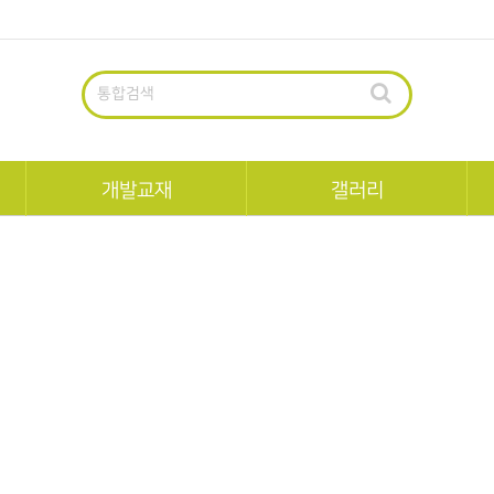
통합검색
개발교재
갤러리
펀북역사
교육생회원작품
펀북생태
팝업공모전수상작
정
한국사
팝업북작가
세계사
일반팝업북
과학
수학