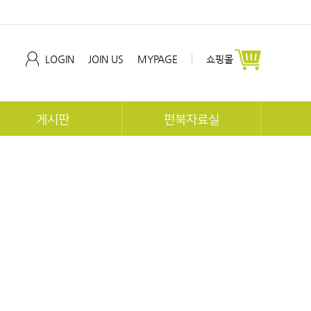
LOGIN
JOIN US
MYPAGE
쇼핑몰
게시판
펀북자료실
공지사항
펀북역사
협회동향
펀북생태
교육문의
지사 자료실
개발문의
체험후기