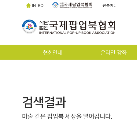
INTRO
펀북에듀
협회안내
온라인 강좌
POP-UP 스토리
전체 강좌
연혁
팝업카드 만들기
조직도
한국사팝업북지도사 자격과
검색결과
찾아오시는 길
팝업아티스트 자격증
마술 같은 팝업북 세상을 열어갑니다.