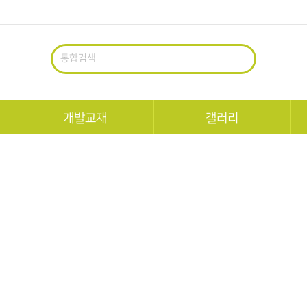
통합검색
개발교재
갤러리
펀북역사
교육생회원작품
펀북생태
팝업공모전수상작
정
한국사
팝업북작가
세계사
일반팝업북
과학
수학