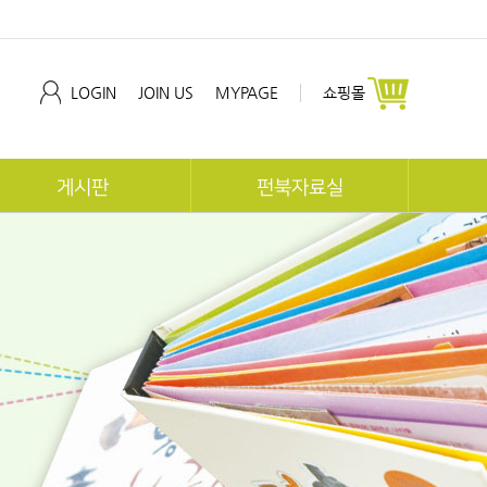
LOGIN
JOIN US
MYPAGE
쇼핑몰
게시판
펀북자료실
공지사항
펀북역사
협회동향
펀북생태
교육문의
지사 자료실
개발문의
체험후기