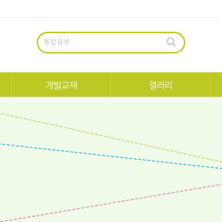
통합검색
개발교재
갤러리
펀북역사
교육생회원작품
펀북생태
팝업공모전수상작
정
한국사
팝업북작가
세계사
일반팝업북
과학
수학