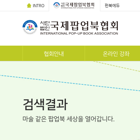
INTRO
펀북에듀
협회안내
온라인 강좌
POP-UP 스토리
전체 강좌
연혁
팝업카드 만들기
조직도
한국사팝업북지도사 자격과
검색결과
찾아오시는 길
팝업아티스트 자격증
마술 같은 팝업북 세상을 열어갑니다.