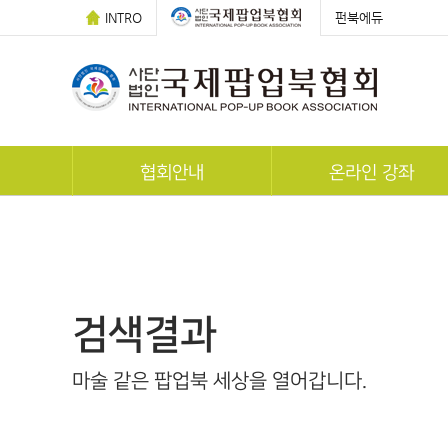
INTRO
펀북에듀
협회안내
온라인 강좌
POP-UP 스토리
전체 강좌
연혁
팝업카드 만들기
조직도
한국사팝업북지도사 자격과
검색결과
찾아오시는 길
팝업아티스트 자격증
마술 같은 팝업북 세상을 열어갑니다.