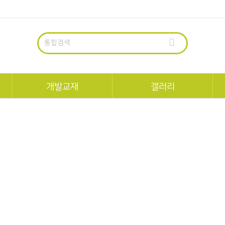
통합검색
개발교재
갤러리
펀북역사
교육생회원작품
펀북생태
팝업공모전수상작
정
한국사
팝업북작가
세계사
일반팝업북
과학
수학