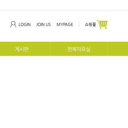
LOGIN
JOIN US
MYPAGE
쇼핑몰
게시판
펀북자료실
공지사항
펀북역사
협회동향
펀북생태
교육문의
지사 자료실
개발문의
체험후기